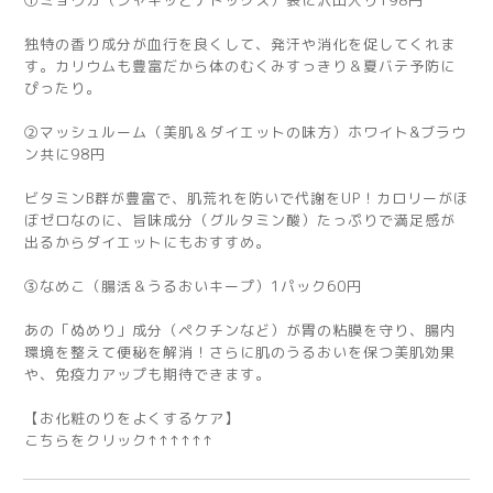
①ミョウガ（シャキッとデトックス）袋に沢山入り198円
独特の香り成分が血行を良くして、発汗や消化を促してくれま
す。カリウムも豊富だから体のむくみすっきり＆夏バテ予防に
ぴったり。
②マッシュルーム（美肌＆ダイエットの味方）ホワイト&ブラウ
ン共に98円
ビタミンB群が豊富で、肌荒れを防いで代謝をUP！カロリーがほ
ぼゼロなのに、旨味成分（グルタミン酸）たっぷりで満足感が
出るからダイエットにもおすすめ。
③なめこ（腸活＆うるおいキープ）1パック60円
あの「ぬめり」成分（ペクチンなど）が胃の粘膜を守り、腸内
環境を整えて便秘を解消！さらに肌のうるおいを保つ美肌効果
や、免疫力アップも期待できます。
【お化粧のりをよくするケア】
こちらをクリック↑↑↑↑↑↑