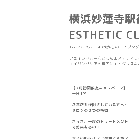
横浜妙蓮寺駅
ESTHETIC C
ｴｽﾃﾃｨｯｸ ｸﾗﾘﾃｨ 40代からのエイジン
フェイシャル中心としたエステティッ
エイジングケアを専門にエイジレスな
【7月初回限定キャンペーン】
一日1名
ご来店を検討されている方へ～
サロンの３つの特徴
たった月一度のトリートメント
で効果あるの？
本当の肌タイプご存知ですか？