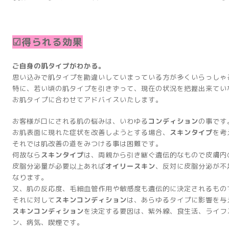
☑得られる効果
ご自身の肌タイプがわかる。
思い込みで肌タイプを勘違いしていまっている方が多くいらっしゃ
特に、若い頃の肌タイプを引きずって、現在の状況を把握出来てい
お肌タイプに合わせてアドバイスいたします。
お客様が口にされる肌の悩みは、いわゆる
コンディション
の事です
お肌表面に現れた症状を改善しようとする場合、
スキンタイプ
を考
それでは肌改善の道をみつける事は困難です。
何故なら
スキンタイプ
は、両親から引き継ぐ遺伝的なもので皮膚内
皮脂分泌量が必要以上あれば
オイリースキン
、反対に皮脂分泌が不
なります。
又、肌の反応度、毛細血管作用や敏感度も遺伝的に決定されるもの
それに対して
スキンコンディション
は、あらゆるタイプに影響を与
スキンコンディション
を決定する要因は、紫外線、食生活、ライフ
ン、病気、喫煙です。