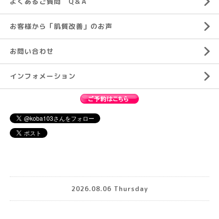
よくあるご質問 Q＆A
お客様から「肌質改善」のお声
お問い合わせ
インフォメーション
2026.08.06 Thursday