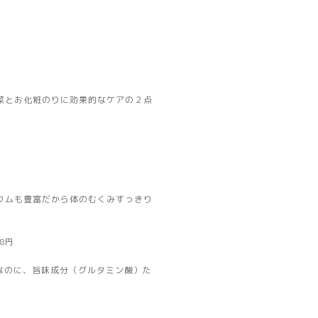
菜とお化粧のりに効果的なケアの２点
ウムも豊富だから体のむくみすっきり
8円
なのに、旨味成分（グルタミン酸）た