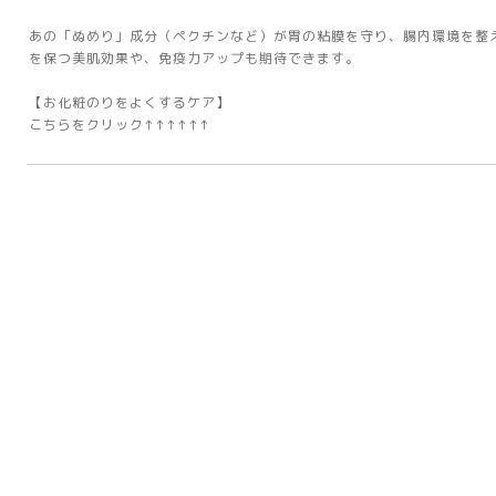
あの「ぬめり」成分（ペクチンなど）が胃の粘膜を守り、腸内環境を整
を保つ美肌効果や、免疫力アップも期待できます。
【お化粧のりをよくするケア】
こちらをクリック↑↑↑↑↑↑