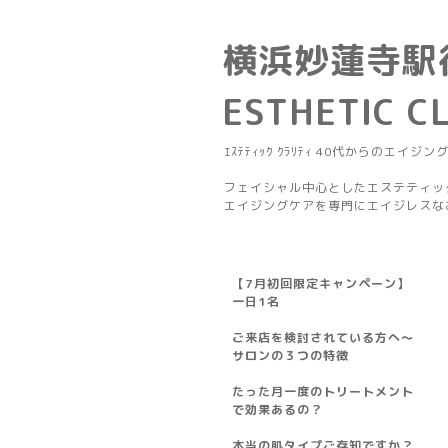
横浜妙蓮寺駅
ESTHETIC C
ｴｽﾃﾃｨｯｸ ｸﾗﾘﾃｨ 40代からのエイジン
フェイシャル中心としたエステティッ
エイジングケアを専門にエイジレスな
【7月初回限定キャンペーン】
一日1名
ご来店を検討されている方へ～
サロンの３つの特徴
たった月一度のトリートメント
で効果あるの？
本当の肌タイプご存知ですか？