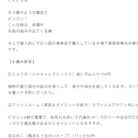
こんにちは
もう夏のような陽気で
ビックリ！
こんな時は、体調や
お肌の悩みが出てくる頃
そこで個人的にサロン前の青果店で購入しているお得で美容効果なお野
です。
【お薦め野菜】
①ミョウガ（シャキッとデトックス）袋に沢山入り198円
独特の香り成分が血行を良くして、発汗や消化を促してくれます。カリ
＆夏バテ予防にぴったり。
②マッシュルーム（美肌＆ダイエットの味方）ホワイト&ブラウン共に9
ビタミンB群が豊富で、肌荒れを防いで代謝をUP！カロリーがほぼゼロ
っぷりで満足感が出るからダイエットにもおすすめ。
③なめこ（腸活＆うるおいキープ）1パック60円