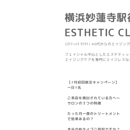
横浜妙蓮寺駅
ESTHETIC C
ｴｽﾃﾃｨｯｸ ｸﾗﾘﾃｨ 40代からのエイジン
フェイシャル中心としたエステティッ
エイジングケアを専門にエイジレスな
【7月初回限定キャンペーン】
一日1名
ご来店を検討されている方へ～
サロンの３つの特徴
たった月一度のトリートメント
で効果あるの？
本当の肌タイプご存知ですか？