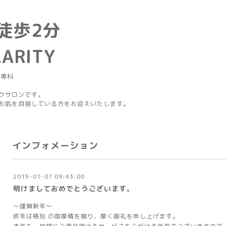
徒歩2分
LARITY
グ専科
クサロンです。
お肌を目指している方をお迎えいたします。
インフォメーション
2015-01-07 09:43:00
明けましておめでとうございます。
～謹賀新年～
昨年は格別 の御厚情を賜り、厚く御礼を申し上げます。