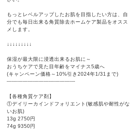
もっとレベルアップしたお肌を目指したい方は、自
分でも毎日出来る角質除去ホームケア製品をオスス
メします。
↓↓↓↓↓↓↓↓↓
保湿が最大限に浸透出来るお肌に～
おうちケアで見た目年齢をマイナス5歳へ
(キャンペーン価格～10%引き2024年1/31まで)
┉┉┉┉┉┉┉┉┉┉┉┉┉
【各種角質ケア剤】
①デイリーカインドフォリエント(敏感肌や耐性がな
いお肌)
13g 2750円
74g 9350円