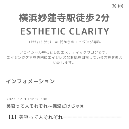
横浜妙蓮寺駅徒歩2分
ESTHETIC CLARITY
ｴｽﾃﾃｨｯｸ ｸﾗﾘﾃｨ 40代からのエイジング専科
フェイシャル中心としたエステティックサロンです。
エイジングケアを専門にエイジレスなお肌を目指している方をお迎え
いたします。
インフォメーション
2023-12-19 16:25:00
美容って人それぞれ～保湿だけじゃ❌
【1】美容って人それぞれ┉┉┉┉┉┉┉┉┉┉┉┉