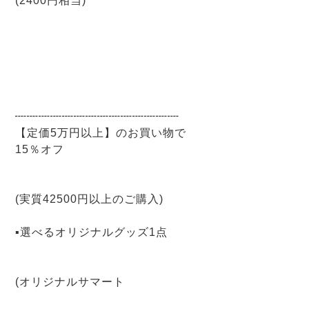
(2400円相当)
┉┉┉┉┉┉┉┉┉┉┉┉┉┉
【定価5万円以上】のお買い物で
15％オフ
(実質42500円以上のご購入)
▪選べるオリジナルグッズ1点
(オリジナルサマート