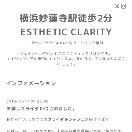
横浜妙蓮寺駅徒歩2分
ESTHETIC CLARITY
ｴｽﾃﾃｨｯｸ ｸﾗﾘﾃｨ 40代からのエイジング専科
フェイシャル中心としたエステティックサロンです。
エイジングケアを専門にエイジレスなお肌を目指している方をお迎え
いたします。
インフォメーション
2010-10-17 01:25:00
お試しブライダルはじめました。
秋から年末にかけての
ブライダルラッシュ
が始まります。
花嫁さんは、お勤めの傍ら式や披露宴の準備で大変ご苦労が多