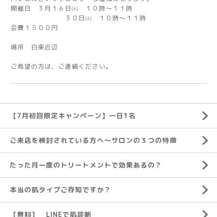
開催日 ３月１６日㈯ １０時～１１時
３０日㈯ １０時～１１時
会費１５００円
場所 白楽近辺
ご希望の方は、ご連絡ください。
【7月初回限定キャンペーン】一日1名
ご来店を検討されている方へ～サロンの３つの特徴
たった月一度のトリートメントで効果あるの？
本当の肌タイプご存知ですか？
【無料】 LINEで肌診断