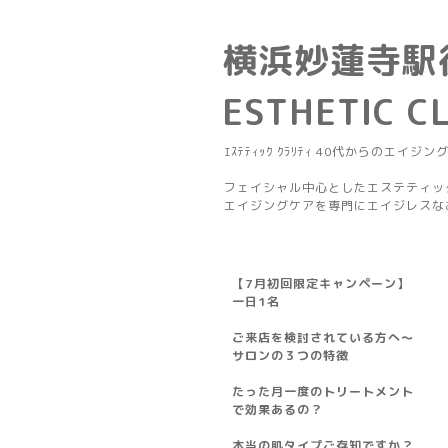
横浜妙蓮寺駅
ESTHETIC C
ｴｽﾃﾃｨｯｸ ｸﾗﾘﾃｨ 40代からのエイジン
フェイシャル中心としたエステティッ
エイジングケアを専門にエイジレスな
【7月初回限定キャンペーン】
一日1名
ご来店を検討されている方へ～
サロンの３つの特徴
たった月一度のトリートメント
で効果あるの？
本当の肌タイプご存知ですか？