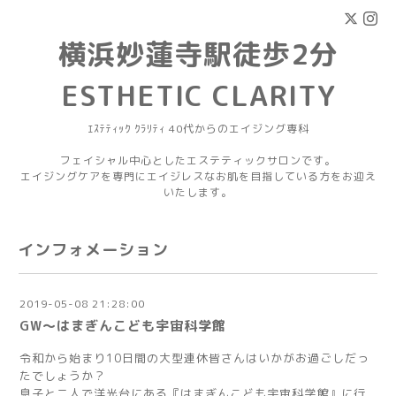
横浜妙蓮寺駅徒歩2分
ESTHETIC CLARITY
ｴｽﾃﾃｨｯｸ ｸﾗﾘﾃｨ 40代からのエイジング専科
フェイシャル中心としたエステティックサロンです。
エイジングケアを専門にエイジレスなお肌を目指している方をお迎え
いたします。
インフォメーション
2019-05-08 21:28:00
GW～はまぎんこども宇宙科学館
令和から始まり10日間の大型連休皆さんはいかがお過ごしだっ
たでしょうか？
息子と二人で洋光台にある『はまぎんこども宇宙科学館』に行