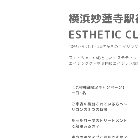
横浜妙蓮寺駅
ESTHETIC C
ｴｽﾃﾃｨｯｸ ｸﾗﾘﾃｨ 40代からのエイジン
フェイシャル中心としたエステティッ
エイジングケアを専門にエイジレスな
【7月初回限定キャンペーン】
一日1名
ご来店を検討されている方へ～
サロンの３つの特徴
たった月一度のトリートメント
で効果あるの？
本当の肌タイプご存知ですか？