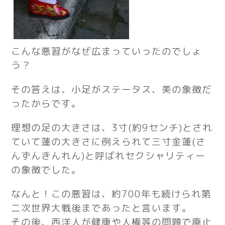
こんな悪習がなぜ広まっていったのでしょ
う？
その答えは、小足がステータス、美の象徴だ
ったからです。
理想の足の大きさは、3寸(約9センチ)
とされ
ていて蓮の大きさに例えられて
三寸金蓮(さ
んずんきんれん)と呼ばれ
セクシャリティー
の象徴でした。
なんと！この悪習は、約700年も続けられ第
二次世界大戦後まであったと言います。
その後、西洋人が健康や人権等の問題で廃止