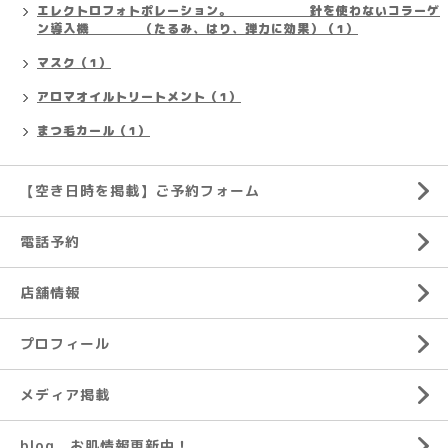
エレクトロフォトポレーション。 針を使わないコラーゲ
ン導入機 （たるみ、はり、弾力に効果）（1）
マスク（1）
アロマオイルトリートメント（1）
まつ毛カール（1）
【空き日時を掲載】ご予約フォーム
電話予約
店舗情報
プロフィール
メディア掲載
blog お肌情報更新中！