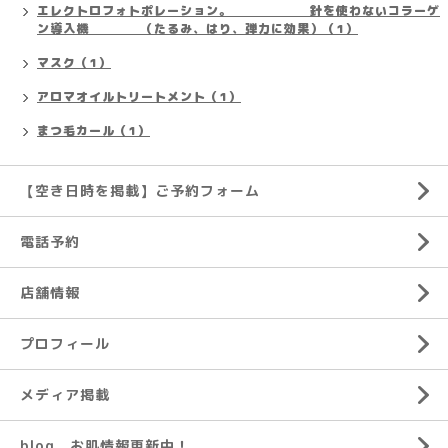
エレクトロフォトポレーション。 針を使わないコラーゲ
ン導入機 （たるみ、はり、弾力に効果）（1）
マスク（1）
アロマオイルトリートメント（1）
まつ毛カール（1）
【空き日時を掲載】ご予約フォーム
電話予約
店舗情報
プロフィール
メディア掲載
blog お肌情報更新中！